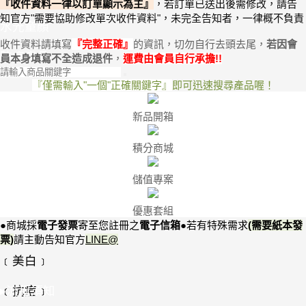
『收件資料一律以訂單顯示為主』
，
若訂單已送出後需修改，請告
知官方"需要協助修改單次收件資料"
，未完全告知者，一律概不負責
水光童顏
收件資料請填寫
『
完整正確
』
的資訊，切勿自行去頭去尾，
若因會
防疫產品
員本身
填寫不全
造成退件
，
運費由會員自行承擔
!
!
『僅需輸入"一個"正確關鍵字』
即可迅速搜尋產品喔！
新品開箱
積分商城
儲值專案
優惠套組
●商城採
電子發票
寄至您註冊之
電子信箱
●
若有特殊需求
(需要紙本發
票)
請
主動告知
官方
LINE@
﹝美白﹞
﹝抗痘﹞
▸流程須知