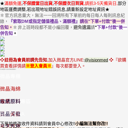
★
滿額免運
,
不保證當日出貨,不保證次日到貨
,請抓3-5天備貨日,
部分
地區運費調整,若出現地址錯誤訊息,請重新設定地址資訊★
官方訊息量大，無法一一回溯所有下單前的每日每人每則訊息紀
✽
錄，
『索取DM或指定儲值禮品、滿額禮』
請在"下單+付款"後一併
告知
。
非上班時段都不是小編回覆，
避免遺漏
請
"
下單+付款"後一
✽
併告知
。
❖
註冊為會員前請先告知
,加入微晶官方LINE
:
@visionmed
❖『欲購
買查看詳情
請
※登入會員
※
』
每次都要登入
。
◖訂單逾期三日未付款自動關閉◗
微晶專櫃
優惠套組
微晶海綿
半價出清專區
專業原料
紋綉原料
微晶美容
微晶保健
RESPERA
下單前修改收件資料請到會員中心修改
!!
小編無法幫你改
!
!
微晶百貨
益生生技
DR.L-3