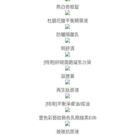
熊白奇姬錠
杜鵑花酸平衡精華液
防曬隔離乳
明舒清
[特用]矽硫面皰凝乳沙貨
益遼養
再生肽原液
[特用]平衡淨膚油/痘油
豐色彩藝紋飾色乳眼線黑E06
玻玻抗原液