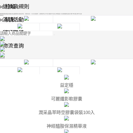
﹝修復﹞
▸如何付款
▹退換貨規則
匯款後通知微晶生醫LINE@匯款末五碼及姓名，安排出貨。三日內未提供，該款項充公不另行通知不出貨,訂單超過三日自動關閉,請自行補下單,無訂單不出貨
新鮮貨
﹝抗敏﹞
▸交易密碼
▹滿額活動
﹝面膜﹞
▸儲值專案
▹積分累積
▹物流查詢
熱銷推薦
益定穩
可麗纖影軟膠囊
潤采晶萃時空膠囊袋裝100入
神經醯胺保濕精華液