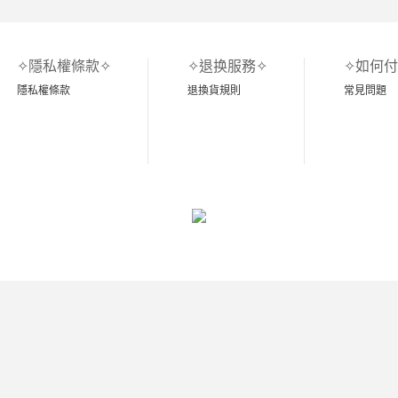
✧隱私權條款✧
✧退换服務✧
✧如何付
隱私權條款
退換貨規則
常見問題