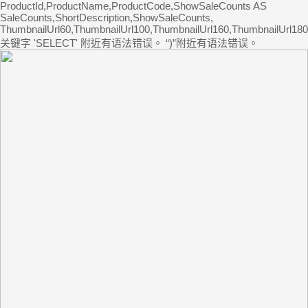
ProductId,ProductName,ProductCode,ShowSaleCounts AS
SaleCounts,ShortDescription,ShowSaleCounts,
ThumbnailUrl60,ThumbnailUrl100,ThumbnailUrl160,ThumbnailUrl180
关键字 'SELECT' 附近有语法错误。 “)”附近有语法错误。