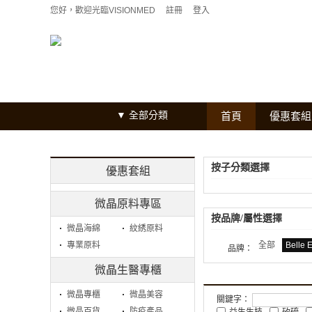
您好，歡迎光臨VISIONMED
註冊
登入
全部分類
首頁
優惠套組
按子分類選擇
優惠套組
微晶原料專區
按品牌/屬性選擇
微晶海綿
紋綉原料
專業原料
全部
Belle 
品牌：
微晶生醫專櫃
微晶專櫃
微晶美容
關鍵字：
微晶百貨
防疫產品
益生生技
矽硫