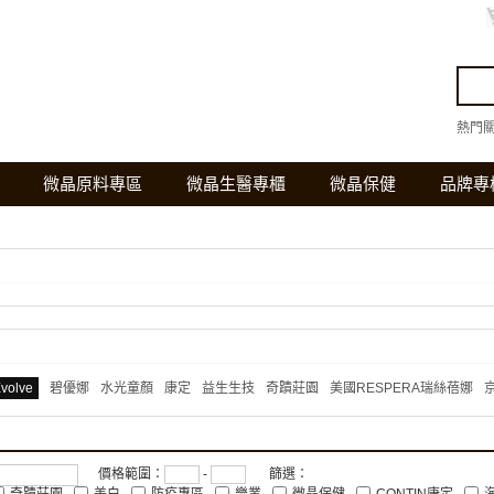
熱門
微晶原料專區
微晶生醫專櫃
微晶保健
品牌專
Evolve
碧優娜
水光童顏
康定
益生生技
奇蹟莊園
美國RESPERA瑞絲蓓娜
京
價格範圍：
-
篩選：
奇蹟莊園
美白
防疫專區
樂業
微晶保健
CONTIN康定