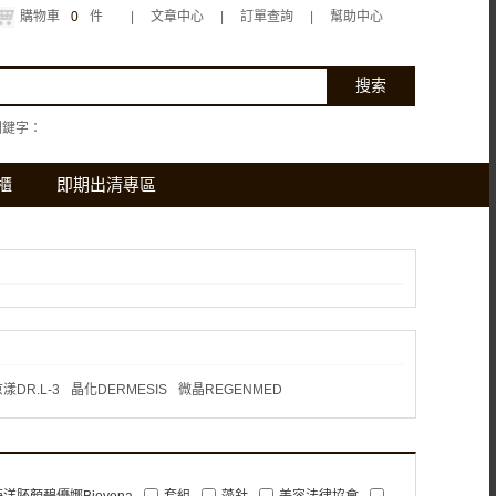
購物車
0
件
|
文章中心
|
訂單查詢
|
幫助中心
關鍵字：
櫃
即期出清專區
漾DR.L-3
晶化DERMESIS
微晶REGENMED
海洋胚顏碧優娜Bioyona
套組
藻針
美容法律協會