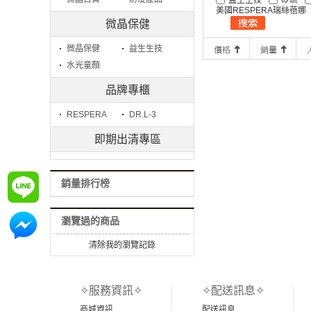
美國RESPERA瑞絲蓓娜
微晶保健
微晶保健
益生生技
水光童顏
品牌專櫃
RESPERA
DR.L-3
即期出清專區
銷量排行榜
詢問
瀏覽過的商品
詢問
清除我的瀏覽記錄
✧服務資訊✧
✧配送訊息✧
商城資訊
配送訊息