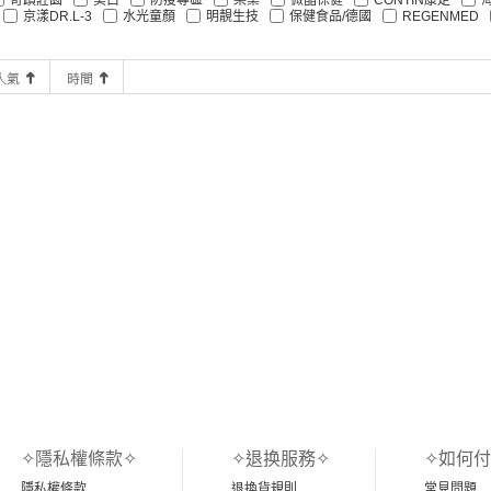
京漾DR.L-3
水光童顏
明靚生技
保健食品/德國
REGENMED
✧隱私權條款✧
✧退换服務✧
✧如何付
隱私權條款
退換貨規則
常見問題