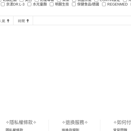
京漾DR.L-3
水光童顏
明靚生技
保健食品/德國
REGENMED
✧隱私權條款✧
✧退换服務✧
✧如何付
隱私權條款
退換貨規則
常見問題