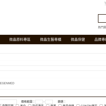
熱門
微晶原料專區
微晶生醫專櫃
微晶保健
品牌專
EGENMED
價格範圍：
-
篩選：
奇蹟莊園
美白
防疫專區
樂業
微晶保健
CONTIN康定