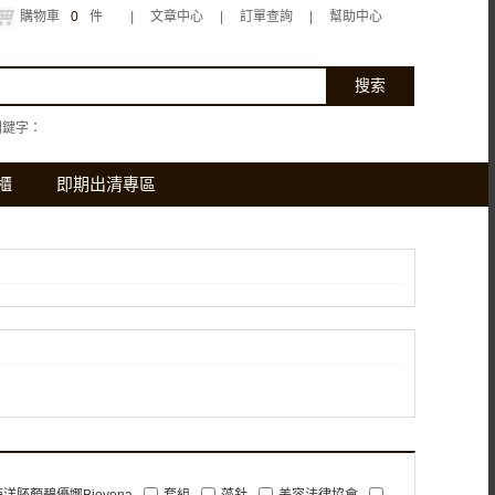
購物車
0
件
|
文章中心
|
訂單查詢
|
幫助中心
關鍵字：
櫃
即期出清專區
海洋胚顏碧優娜Bioyona
套組
藻針
美容法律協會