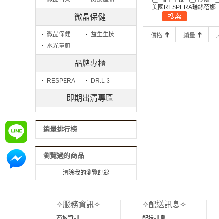
美國RESPERA瑞絲蓓娜
微晶保健
微晶保健
益生生技
水光童顏
品牌專櫃
RESPERA
DR.L-3
即期出清專區
銷量排行榜
詢問
瀏覽過的商品
詢問
清除我的瀏覽記錄
✧服務資訊✧
✧配送訊息✧
商城資訊
配送訊息