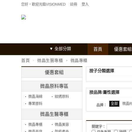
您好，歡迎光臨VISIONMED
註冊
登入
全部分類
首頁
優惠套組
首頁
微晶生醫專櫃
微晶專櫃
按子分類選擇
優惠套組
微晶原料專區
按品牌/屬性選擇
微晶海綿
紋綉原料
專業原料
全部
微晶R
品牌：
微晶生醫專櫃
微晶專櫃
微晶美容
關鍵字：
微晶百貨
防疫產品
益生生技
矽硫