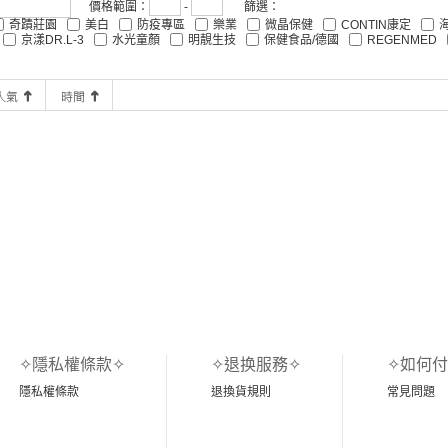
價格範圍：
-
篩選：
奇蹟莊園
美白
防疫專區
樂業
微晶保健
CONTIN康定
京漾DR.L-3
水光童顏
明靚生技
保健食品/德國
REGENMED
✧隱私權條款✧
✧退换服務✧
✧如何付
隱私權條款
退換貨規則
常見問題