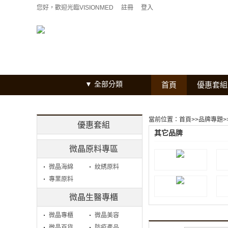
您好，歡迎光臨VISIONMED
註冊
登入
全部分類
首頁
優惠套組
當前位置：
首頁
>>
品牌專題
>
優惠套組
其它品牌
微晶原料專區
微晶海綿
紋綉原料
專業原料
微晶生醫專櫃
微晶專櫃
微晶美容
微晶百貨
防疫產品