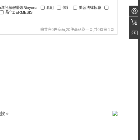
海洋胚顏碧優娜Bioyona
套組
藻針
美容法律協會
晶化DERMESIS
總共有0件商品,20件商品為一頁,共0頁第 1頁
款✧