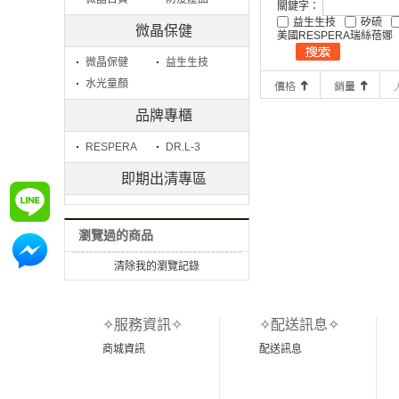
關鍵字：
益生生技
矽硫
微晶保健
美國RESPERA瑞絲蓓娜
微晶保健
益生生技
水光童顏
品牌專櫃
RESPERA
DR.L-3
即期出清專區
詢問
瀏覽過的商品
詢問
清除我的瀏覽記錄
✧服務資訊✧
✧配送訊息✧
商城資訊
配送訊息