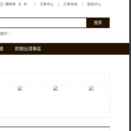
購物車
0
件
|
文章中心
|
訂單查詢
|
幫助中心
關鍵字：
櫃
即期出清專區