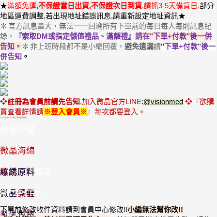
★
滿額免運
,
不保證當日出貨,不保證次日到貨
,請抓3-5天備貨日,
部分
地區運費調整,若出現地址錯誤訊息,請重新設定地址資訊★
官方訊息量大，無法一一回溯所有下單前的每日每人每則訊息紀
✽
錄，
『索取DM或指定儲值禮品、滿額禮』
請在"下單+付款"後一併
告知
。
非上班時段都不是小編回覆，
避免遺漏
請
"
下單+付款"後一
✽
併告知
。
❖
註冊為會員前請先告知
,加入微晶官方LINE
:
@visionmed
❖『欲購
買查看詳情
請
※登入會員
※
』
每次都要登入
。
◖訂單逾期三日未付款自動關閉◗
微晶專櫃
優惠套組
微晶海綿
半價出清專區
專業原料
紋綉原料
微晶美容
微晶保健
RESPERA
下單前修改收件資料請到會員中心修改
!!
小編無法幫你改
!
!
微晶百貨
益生生技
DR.L-3