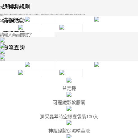
﹝修復﹞
▸如何付款
▹退換貨規則
匯款後通知微晶生醫LINE@匯款末五碼及姓名，安排出貨。三日內未提供，該款項充公不另行通知不出貨,訂單超過三日自動關閉,請自行補下單,無訂單不出貨
新鮮貨
﹝抗敏﹞
▸交易密碼
▹滿額活動
﹝面膜﹞
▸儲值專案
▹積分累積
▹物流查詢
熱銷推薦
益定穩
可麗纖影軟膠囊
潤采晶萃時空膠囊袋裝100入
神經醯胺保濕精華液