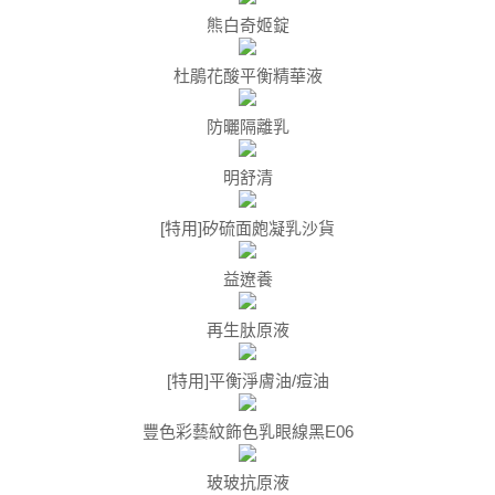
熊白奇姬錠
杜鵑花酸平衡精華液
防曬隔離乳
明舒清
[特用]矽硫面皰凝乳沙貨
益遼養
再生肽原液
[特用]平衡淨膚油/痘油
豐色彩藝紋飾色乳眼線黑E06
玻玻抗原液