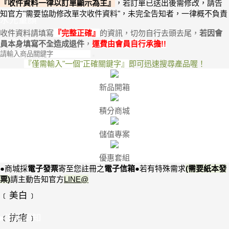
『收件資料一律以訂單顯示為主』
，
若訂單已送出後需修改，請告
知官方"需要協助修改單次收件資料"
，未完全告知者，一律概不負責
水光童顏
收件資料請填寫
『
完整正確
』
的資訊，切勿自行去頭去尾，
若因會
防疫產品
員本身
填寫不全
造成退件
，
運費由會員自行承擔
!
!
『僅需輸入"一個"正確關鍵字』
即可迅速搜尋產品喔！
新品開箱
積分商城
儲值專案
優惠套組
●商城採
電子發票
寄至您註冊之
電子信箱
●
若有特殊需求
(需要紙本發
票)
請
主動告知
官方
LINE@
﹝美白﹞
﹝抗痘﹞
▸流程須知