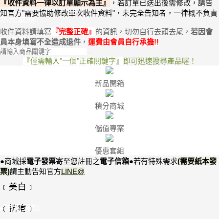
『收件資料一律以訂單顯示為主』
，
若訂單已送出後需修改，請告
知官方"需要協助修改單次收件資料"
，未完全告知者，一律概不負責
水光童顏
收件資料請填寫
『
完整正確
』
的資訊，切勿自行去頭去尾，
若因會
防疫產品
員本身
填寫不全
造成退件
，
運費由會員自行承擔
!
!
『僅需輸入"一個"正確關鍵字』
即可迅速搜尋產品喔！
新品開箱
積分商城
儲值專案
優惠套組
●商城採
電子發票
寄至您註冊之
電子信箱
●
若有特殊需求
(需要紙本發
票)
請
主動告知
官方
LINE@
﹝美白﹞
﹝抗痘﹞
▸流程須知