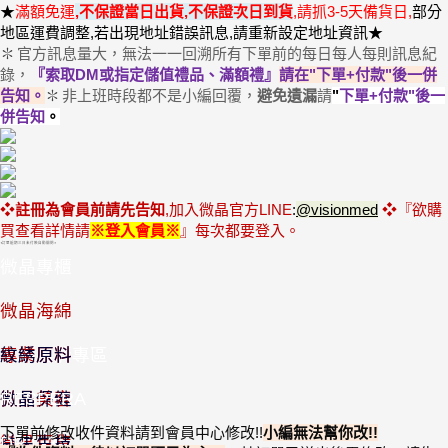
★
滿額免運
,
不保證當日出貨,不保證次日到貨
,請抓3-5天備貨日,
部分
地區運費調整,若出現地址錯誤訊息,請重新設定地址資訊★
官方訊息量大，無法一一回溯所有下單前的每日每人每則訊息紀
✽
錄，
『索取DM或指定儲值禮品、滿額禮』
請在"下單+付款"後一併
告知
。
非上班時段都不是小編回覆，
避免遺漏
請
"
下單+付款"後一
✽
併告知
。
❖
註冊為會員前請先告知
,加入微晶官方LINE
:
@visionmed
❖『欲購
買查看詳情
請
※登入會員
※
』
每次都要登入
。
◖訂單逾期三日未付款自動關閉◗
微晶專櫃
優惠套組
微晶海綿
半價出清專區
專業原料
紋綉原料
微晶美容
微晶保健
RESPERA
下單前修改收件資料請到會員中心修改
!!
小編無法幫你改
!
!
微晶百貨
益生生技
DR.L-3