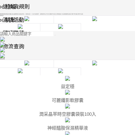
﹝修復﹞
▸如何付款
▹退換貨規則
匯款後通知微晶生醫LINE@匯款末五碼及姓名，安排出貨。三日內未提供，該款項充公不另行通知不出貨,訂單超過三日自動關閉,請自行補下單,無訂單不出貨
新鮮貨
﹝抗敏﹞
▸交易密碼
▹滿額活動
﹝面膜﹞
▸儲值專案
▹積分累積
▹物流查詢
熱銷推薦
益定穩
可麗纖影軟膠囊
潤采晶萃時空膠囊袋裝100入
神經醯胺保濕精華液