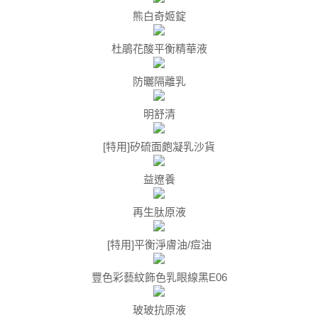
熊白奇姬錠
杜鵑花酸平衡精華液
防曬隔離乳
明舒清
[特用]矽硫面皰凝乳沙貨
益遼養
再生肽原液
[特用]平衡淨膚油/痘油
豐色彩藝紋飾色乳眼線黑E06
玻玻抗原液