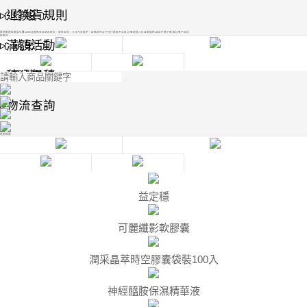
﹝修復﹞
▸如何付款
▹退換貨規則
匯款後通知微晶生醫LINE@匯款末五碼及姓名，安排出貨。三日內未提供，該款項充公不另行通知不出貨,訂單超過三日自動關閉,請自行補下單,無訂單不出貨
新鮮貨
﹝抗敏﹞
▸交易密碼
▹滿額活動
﹝面膜﹞
▸儲值專案
▹積分累積
▹物流查詢
熱銷推薦
益定穩
可麗纖影軟膠囊
潤采晶萃時空膠囊袋裝100入
神經醯胺保濕精華液