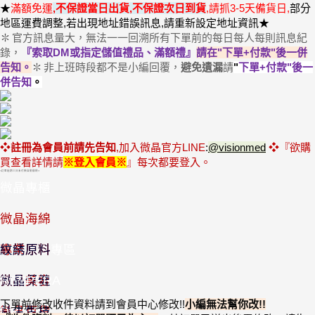
★
滿額免運
,
不保證當日出貨,不保證次日到貨
,請抓3-5天備貨日,
部分
地區運費調整,若出現地址錯誤訊息,請重新設定地址資訊★
官方訊息量大，無法一一回溯所有下單前的每日每人每則訊息紀
✽
錄，
『索取DM或指定儲值禮品、滿額禮』
請在"下單+付款"後一併
告知
。
非上班時段都不是小編回覆，
避免遺漏
請
"
下單+付款"後一
✽
併告知
。
❖
註冊為會員前請先告知
,加入微晶官方LINE
:
@visionmed
❖『欲購
買查看詳情
請
※登入會員
※
』
每次都要登入
。
◖訂單逾期三日未付款自動關閉◗
微晶專櫃
優惠套組
微晶海綿
半價出清專區
專業原料
紋綉原料
微晶美容
微晶保健
RESPERA
下單前修改收件資料請到會員中心修改
!!
小編無法幫你改
!
!
微晶百貨
益生生技
DR.L-3