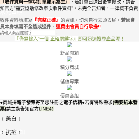
『收件資料一律以訂單顯示為主』
，
若訂單已送出後需修改，請告
知官方"需要協助修改單次收件資料"
，未完全告知者，一律概不負責
水光童顏
收件資料請填寫
『
完整正確
』
的資訊，切勿自行去頭去尾，
若因會
防疫產品
員本身
填寫不全
造成退件
，
運費由會員自行承擔
!
!
『僅需輸入"一個"正確關鍵字』
即可迅速搜尋產品喔！
新品開箱
積分商城
儲值專案
優惠套組
●商城採
電子發票
寄至您註冊之
電子信箱
●
若有特殊需求
(需要紙本發
票)
請
主動告知
官方
LINE@
﹝美白﹞
﹝抗痘﹞
▸流程須知