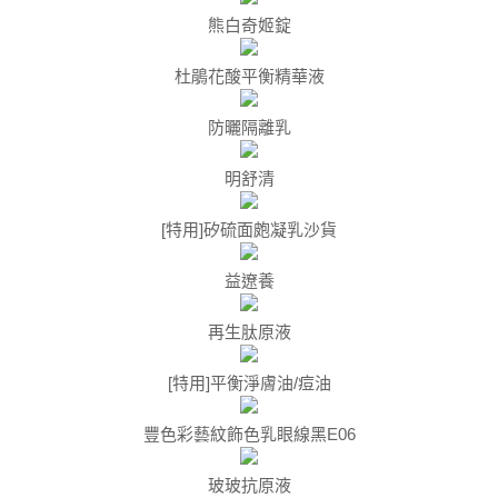
熊白奇姬錠
杜鵑花酸平衡精華液
防曬隔離乳
明舒清
[特用]矽硫面皰凝乳沙貨
益遼養
再生肽原液
[特用]平衡淨膚油/痘油
豐色彩藝紋飾色乳眼線黑E06
玻玻抗原液