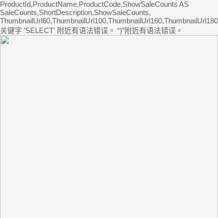
ProductId,ProductName,ProductCode,ShowSaleCounts AS
SaleCounts,ShortDescription,ShowSaleCounts,
ThumbnailUrl60,ThumbnailUrl100,ThumbnailUrl160,ThumbnailUrl180
关键字 'SELECT' 附近有语法错误。 “)”附近有语法错误。